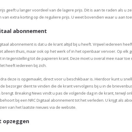
s geeft u langer voordeel van de lagere prijs. Dit is aan te raden als u z
ren van extra korting op de reguliere prijs. U weet bovendien waar u aan toe
gitaal abonnement
taal abonnement is dat u de krant altijd bij u heeft. Vrijwel iedereen hee
iet alleen thuis, maar ook op het werk of in het openbaar vervoer. Op el
Dit in tegenstelling tot de papieren krant. Deze moet u overal mee naar t
t heeft iedereen bij zich.
odra deze is opgemaakt, direct voor u beschikbaar is. Hierdoor kunt u sne
e bezorger dient te vinden die de krant vervolgens bij u in de brieven
 brengt. Breaking News vindt u pas de volgende dag in de krant, terwijl on
t behoort bij een NRC Digitaal abonnement tot het verleden. U krijgt als abo
ien van het laatste nieuws via de website.
t opzeggen