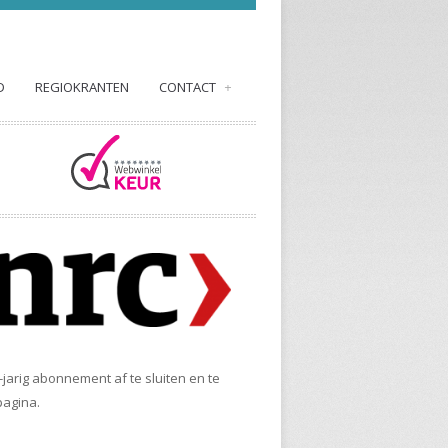
D
REGIOKRANTEN
CONTACT
+
-jarig abonnement af te sluiten en te
agina.