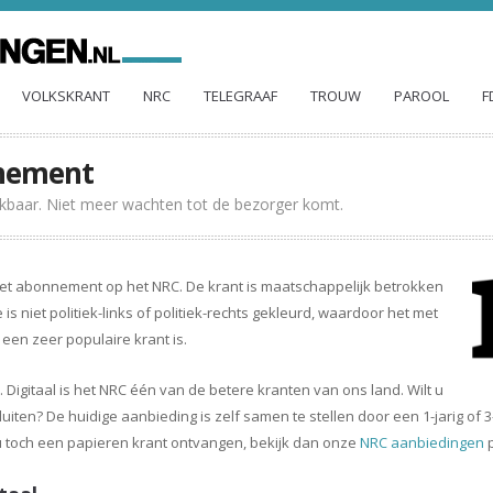
VOLKSKRANT
NRC
TELEGRAAF
TROUW
PAROOL
F
nnement
hikbaar. Niet meer wachten tot de bezorger komt.
het abonnement op het NRC. De krant is maatschappelijk betrokken
is niet politiek-links of politiek-rechts gekleurd, waardoor het met
en zeer populaire krant is.
 Digitaal is het NRC één van de betere kranten van ons land. Wilt u
ten? De huidige aanbieding is zelf samen te stellen door een 1-jarig of 3
 u toch een papieren krant ontvangen, bekijk dan onze
NRC aanbiedingen
p