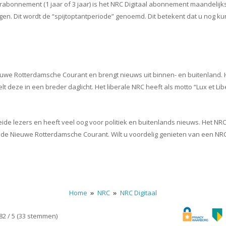
abonnement (1 jaar of 3 jaar) is het NRC Digitaal abonnement maandelijks
en. Dit wordt de “spijtoptantperiode” genoemd. Dit betekent dat u nog 
uwe Rotterdamsche Courant en brengt nieuws uit binnen- en buitenland. He
deze in een breder daglicht. Het liberale NRC heeft als motto “Lux et Liber
ide lezers en heeft veel oog voor politiek en buitenlands nieuws. Het NRC
de Nieuwe Rotterdamsche Courant. Wilt u voordelig genieten van een NR
Home
»
NRC
»
NRC Digitaal
.82 / 5 (33 stemmen)