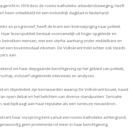
opgericht in 1919 door de rooms-katholieke arbeidersbeweging, heeft
ren heen ontwikkeld tot een invloedrijk dagblad in Nederland.
inks en progressief, heeft de krant een koerswijziging naar politiek
 Haar lezerspubliek bestaat voornamelijk uit hoger opgeleide en
k betrokken mensen, met een sterke aanhang onder middelbare en
met een bovenmodaal inkomen. De Volkskrant trekt echter ook steeds
zers aan.
bekend om haar diepgaande berichtgeving op het gebied van politiek,
nschap, inclusief uitgebreide interviews en analyses.
 en objectiviteit zijn kernwaarden waarop De Volkskrant bouwt, naast
van open debat en het belichten van diverse standpunten. Sensatie
 wat bijdraagt aan haar reputatie als een serieuze nieuwsbron.
skrant haar oorsprong kent vanuit een rooms-katholieke achtergrond,
tegenwoordig geen prominente rol meer in haar berichtgeving.