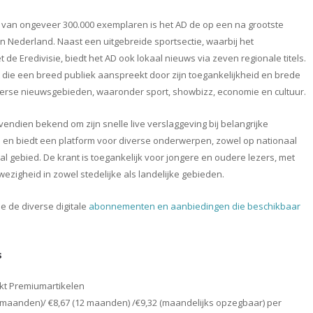
 van ongeveer 300.000 exemplaren is het AD de op een na grootste
in Nederland. Naast een uitgebreide sportsectie, waarbij het
de Eredivisie, biedt het AD ook lokaal nieuws via zeven regionale titels.
t die een breed publiek aanspreekt door zijn toegankelijkheid en brede
verse nieuwsgebieden, waaronder sport, showbizz, economie en cultuur.
vendien bekend om zijn snelle live verslaggeving bij belangrijke
 en biedt een platform voor diverse onderwerpen, zowel op nationaal
aal gebied. De krant is toegankelijk voor jongere en oudere lezers, met
ezigheid in zowel stedelijke als landelijke gebieden.
je de diverse digitale
abonnementen en aanbiedingen die beschikbaar
s
t Premiumartikelen
4 maanden)/ €8,67 (12 maanden) /€9,32 (maandelijks opzegbaar) per