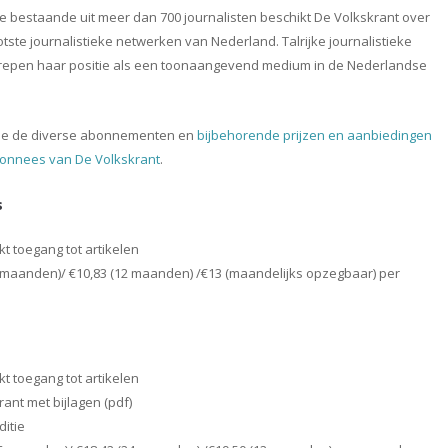
e bestaande uit meer dan 700 journalisten beschikt De Volkskrant over
tste journalistieke netwerken van Nederland. Talrijke journalistieke
trepen haar positie als een toonaangevend medium in de Nederlandse
d je de diverse abonnementen en
bijbehorende prijzen en aanbiedingen
onnees van De Volkskrant
.
s
t toegang tot artikelen
4 maanden)/ €10,83 (12 maanden) /€13 (maandelijks opzegbaar) per
kt toegang tot artikelen
krant met bijlagen (pdf)
ditie