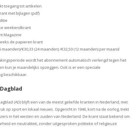
t toegang tot artikelen
krant met bijlagen (pdf)
ditie
kke weekendkrant
nt Magazine
eks de papieren krant
36 maanden)/€30,33 (24 maanden) /€32,50 (12 maanden) per maand
kingsperiode wordt het abonnement automatisch verlengd tegen het
f en kun je maandelijks opzeggen. Ook is er een speciale
ng beschikbaar.
Dagblad
gblad (AD) blijft een van de meest geliefde kranten in Nederland, met
k op sport en lokaal nieuws. Opgericht in 1946, kort na de oorlog, trekt
ezers in het westen en zuiden van Nederland. De krant staat bekend om
rheid en neutraliteit, zonder uitgesproken politieke of religieuze