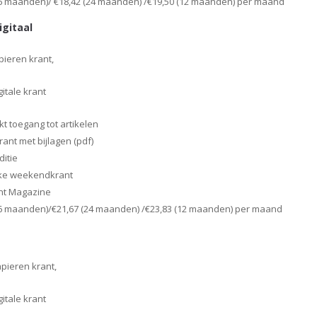
36 maanden)/ €18,42 (24 maanden) /€19,50 (12 maanden) per maand
igitaal
ieren krant,
itale krant
t toegang tot artikelen
krant met bijlagen (pdf)
ditie
kke weekendkrant
nt Magazine
36 maanden)/€21,67 (24 maanden) /€23,83 (12 maanden) per maand
pieren krant,
itale krant