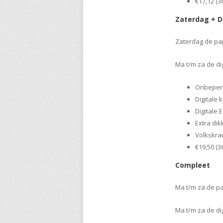
€17,12 (
Zaterdag + D
Zaterdag de pap
Ma t/m za de dig
Onbeperk
Digitale 
Digitale E
Extra di
Volkskra
€19,50 (
Compleet
Ma t/m za de pa
Ma t/m za de dig