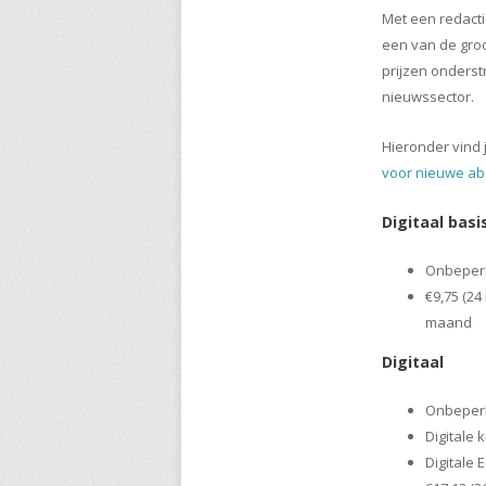
Met een redacti
een van de groo
prijzen onders
nieuwssector.
​​Hieronder vin
voor nieuwe ab
Digitaal basi
Onbeperk
€9,75 (2
maand
Digitaal
​​Onbeper
Digitale 
Digitale E