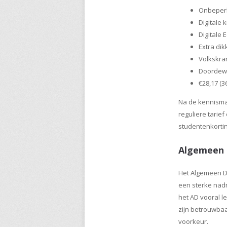
Onbeperk
Digitale 
Digitale E
Extra di
Volkskra
Doordewe
€28,17 (
Na de kennisma
reguliere tarie
studentenkorti
Algemeen 
Het Algemeen Da
een sterke nadru
het AD vooral l
zijn betrouwbaa
voorkeur.