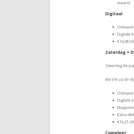
maand
Digitaal
Onbeperk
Digitale 
€14,08 (
Zaterdag + D
Zaterdag de pap
Ma t/m za de dig
Onbeperk
Digitale 
Magazin
Extra di
€16,25 (
Compleet