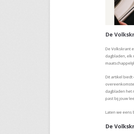
De Volksk
De Volkskrant 
dagbladen, elk 
maatschappelij
Dit artikel bied
overeenkomsten
dagbladen het m
past bij jouw l
Laten we eens 
De Volksk