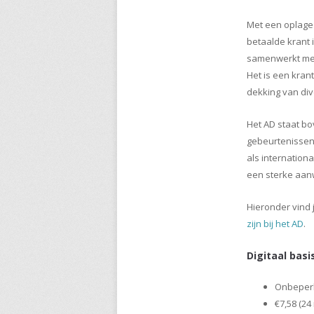
Met een oplage
betaalde krant 
samenwerkt met 
Het is een kran
dekking van di
Het AD staat bo
gebeurtenissen
als internation
een sterke aanw
Hieronder vind 
zijn bij het AD
.
Digitaal basi
Onbeperk
€7,58 (2